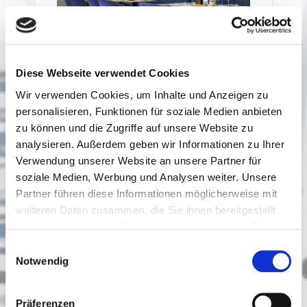
Diese Webseite verwendet Cookies
Wir verwenden Cookies, um Inhalte und Anzeigen zu
personalisieren, Funktionen für soziale Medien anbieten
Die authentische Kombination
zu können und die Zugriffe auf unsere Website zu
von Design, Qualität und
analysieren. Außerdem geben wir Informationen zu Ihrer
Verwendung unserer Website an unsere Partner für
Komfort
soziale Medien, Werbung und Analysen weiter. Unsere
Wir sind Partner des renommierten und
Partner führen diese Informationen möglicherweise mit
international tätigen Sitzmöbelherstellers
weiteren Daten zusammen, die Sie ihnen bereitgestellt
MONTBEL SRL und Höpke Textiles, einer der
haben oder die sie im Rahmen Ihrer Nutzung der Dienste
führenden deutschen Textilverlage. Die
gesammelt haben.
Einwilligungsauswahl
hochwertigen Sitzmöbel sind objekttauglich. Sie
Notwendig
werden bei 160kg Belastung geprüft und alle
Schaumstoffe sind flammhemmend ausgerüstet.
Mit einer riesigen Auswahl an Möbelstoffen
Präferenzen